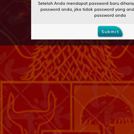
Setelah Anda mendapat password baru dihar
password anda, jika tidak password yang an
password anda