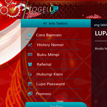
Info Terkini:
 pengalaman bermain yang lebih cepat, nyaman, dan menyenangk
LUP
Cara Bermain
History Nomor
Anda h
Buku Mimpi
Referral
Hubungi Kami
Lupa Password
Promosi
Daftar