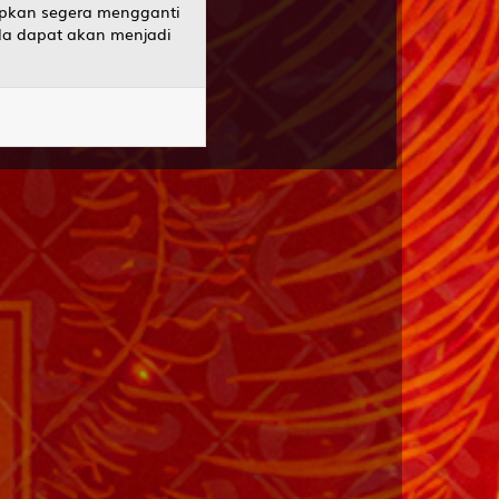
apkan segera mengganti
da dapat akan menjadi