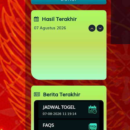
Hasil Terakhir
07 Agustus 2026
OREGON06
2
4
0
6
BANGKOK 0930
3
1
1
8
CALIFORNIA
1
4
1
7
FLORIDAEVE
1
0
4
8
Berita Terakhir
JADWAL TOGEL
07-08-2026 11:19:14
FAQS