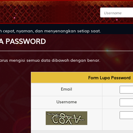
an setiap saat.
A
PASSWORD
arus mengisi semua data dibawah dengan benar.
Form Lupa Password
Email
Username