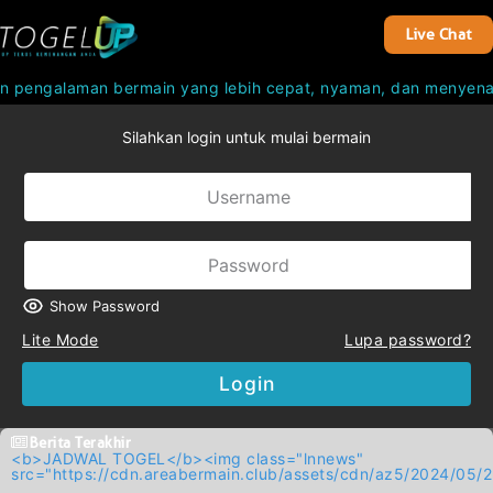
Live Chat
n pengalaman bermain yang lebih cepat, nyaman, dan menyenan
Silahkan login untuk mulai bermain
Show Password
Lite Mode
Lupa password?
Login
Berita Terakhir
<b>JADWAL TOGEL</b><img class="lnnews"
src="https://cdn.areabermain.club/assets/cdn/az5/2024/